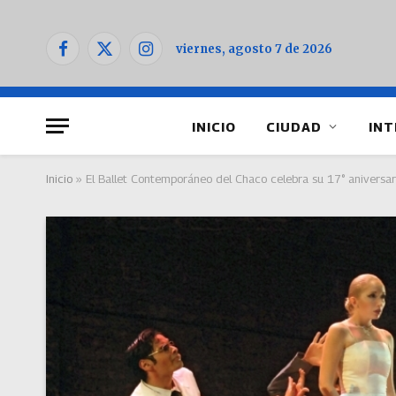
viernes, agosto 7 de 2026
Facebook
X
Instagram
(Twitter)
INICIO
CIUDAD
INT
Inicio
»
El Ballet Contemporáneo del Chaco celebra su 17° aniversar