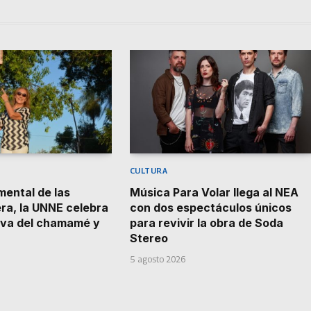
CULTURA
ental de las
Música Para Volar llega al NEA
a, la UNNE celebra
con dos espectáculos únicos
iva del chamamé y
para revivir la obra de Soda
Stereo
5 agosto 2026