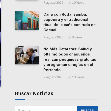
7 agosto 2026
10
Views
Caña con Roda: samba,
capoeira y el tradicional
ritual de la caña con ruda en
Cecual
7 agosto 2026
8
Views
No Más Cataratas: Salud y
oftalmólogos chaqueños
realizan pesquisas gratuitas
y programan cirugías en el
Perrando
7 agosto 2026
18
Views
Buscar Noticias