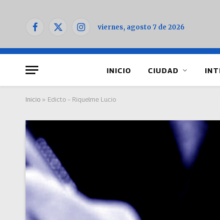
viernes, agosto 7 de 2026
Facebook
X
Instagram
(Twitter)
INICIO
CIUDAD
INT
Inicio
»
Edicto – Riquelme Lucio