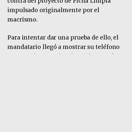
contra del proyecto de Ficha Limpia
impulsado originalmente por el
macrismo.
Para intentar dar una prueba de ello, el
mandatario llegó a mostrar su teléfono
para que la entrevistadora “chequee la
mentira” de ese dato, como si ello le
pudiera darle veracidad a sus dichos.
Pubicidad