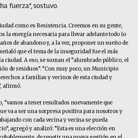
ha fuerza”, sostuvo.
udad como es Resistencia. Creemos en su gente,
 la energía necesaria para llevar adelante todo lo
 años de abandono y, a la vez, proponer un sueño de
señaló que el tema de la inseguridad fue el más
la ciudad. A eso, se suman el “alumbrado público, el
ción de residuos”. “Con muy poco, un Municipio
derechos a familias y vecinos de esta ciudad y
, afirmó.
go, “vamos a tener resultados nuevamente que
ue va a ser una sorpresa positiva para nosotros y
abajando con cada vecina y vecina se pueda
io”, agregó y analizó: “Esta es una elección en
probablemente, de repetir una nueva gestión en el