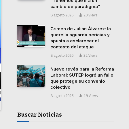
“Tenemos que ir a un
cambio de paradigma”
8 agosto 2026
20
Views
Crimen de Julián Álvarez: la
querella aguarda pericias y
apunta a esclarecer el
contexto del ataque
8 agosto 2026
32
Views
Nuevo revés para la Reforma
Laboral: SUTEP logró un fallo
que protege su convenio
colectivo
8 agosto 2026
19
Views
Buscar Noticias