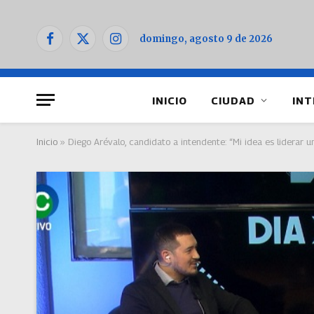
domingo, agosto 9 de 2026
Facebook
X
Instagram
(Twitter)
INICIO
CIUDAD
INT
Inicio
»
Diego Arévalo, candidato a intendente: “Mi idea es liderar