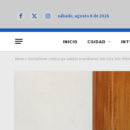
sábado, agosto 8 de 2026
Facebook
X
Instagram
(Twitter)
INICIO
CIUDAD
INT
Inicio
»
Dictaminan contra las salidas transitorias del cura Von We