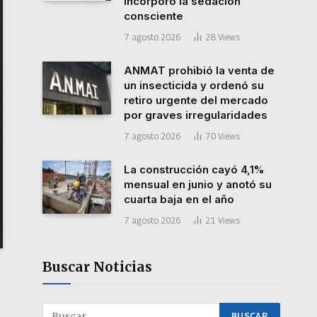
incorporó la sedación
consciente
7 agosto 2026
28
Views
ANMAT prohibió la venta de
un insecticida y ordenó su
retiro urgente del mercado
por graves irregularidades
7 agosto 2026
70
Views
La construcción cayó 4,1%
mensual en junio y anotó su
cuarta baja en el año
7 agosto 2026
21
Views
Buscar Noticias