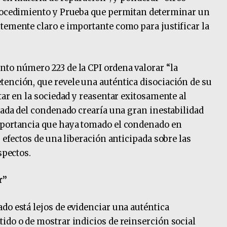
Procedimiento y Prueba que permitan determinar un
temente claro e importante como para justificar la
to número 223 de la CPI ordena valorar “la
ención, que revele una auténtica disociación de su
tar en la sociedad y reasentar exitosamente al
ipada del condenado crearía una gran inestabilidad
mportancia que haya tomado el condenado en
s efectos de una liberación anticipada sobre las
spectos.
r”
do está lejos de evidenciar una auténtica
ido o de mostrar indicios de reinserción social