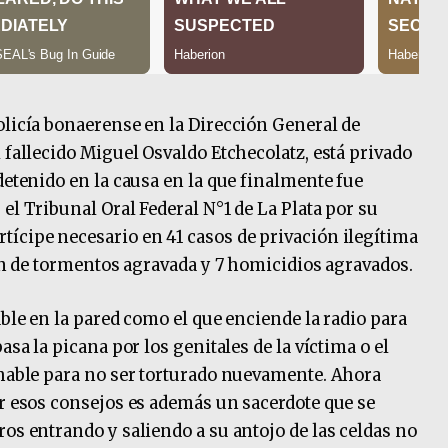
olicía bonaerense en la Dirección General de
 fallecido Miguel Osvaldo Etchecolatz, está privado
detenido en la causa en la que finalmente fue
el Tribunal Oral Federal N°1 de La Plata por su
ícipe necesario en 41 casos de privación ilegítima
ión de tormentos agravada y 7 homicidios agravados.
able en la pared como el que enciende la radio para
asa la picana por los genitales de la víctima o el
 hable para no ser torturado nuevamente. Ahora
ar esos consejos es además un sacerdote que se
os entrando y saliendo a su antojo de las celdas no