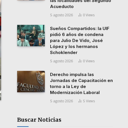
las localidades del Segundo
Acueducto
5 agosto 2026
0
Views
Sueños Compartidos: la UIF
pidió 6 años de condena
para Julio De Vido, José
López y los hermanos
Schoklender
5 agosto 2026
0
Views
Derecho impulsa las
Jornadas de Capacitación en
torno a la Ley de
Modernización Laboral
5 agosto 2026
5
Views
Buscar Noticias