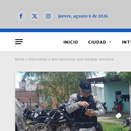
jueves, agosto 6 de 2026
Facebook
X
Instagram
(Twitter)
INICIO
CIUDAD
INT
Inicio
»
Detuvieron a dos hermanos que estaban armados