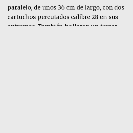
paralelo, de unos 36 cm de largo, con dos
cartuchos percutados calibre 28 en sus
extremos. También hallaron un tercer
caño color amarillo, que funcionaba
como cámara de alojamiento del
cartucho, con una aguja percutora
rudimentaria.
Pubicidad