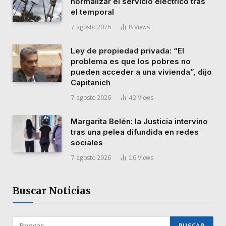
normalizar el servicio eléctrico tras
el temporal
7 agosto 2026
8
Views
Ley de propiedad privada: “El
problema es que los pobres no
pueden acceder a una vivienda”, dijo
Capitanich
7 agosto 2026
42
Views
Margarita Belén: la Justicia intervino
tras una pelea difundida en redes
sociales
7 agosto 2026
16
Views
Buscar Noticias