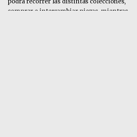
podrá recorrer las distintas colecciones,
comprar e intercambiar piezas, mientras
que quienes deseen exhibir o vender sus
materiales podrán hacerlo sin costo. “El
que quiere ya compra, el que quiere ir a
vender también puede vender. Los
stands son gratuitos para los
coleccionistas”, indicó. Además, aseguró
que la organización trabaja para
garantizar la seguridad del material
expuesto.
Pubicidad