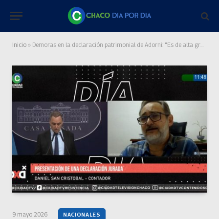
Inicio
»
Demoras en la declaración patrimonial de Adorni: “Es de alta gravedad por parte de un Jefe de Gabinete; es imperioso que lo resuelva”
9 mayo 2026
NACIONALES