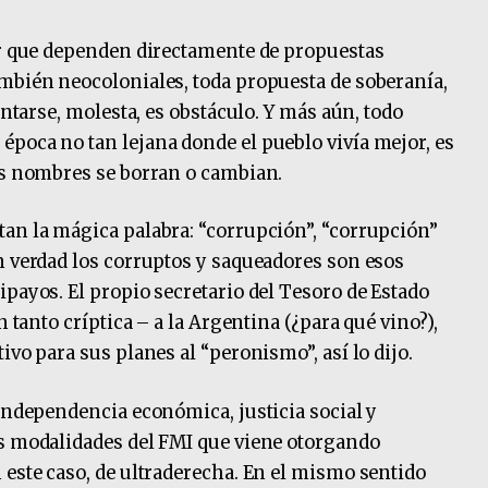
er que dependen directamente de propuestas
mbién neocoloniales, toda propuesta de soberanía,
antarse, molesta, es obstáculo. Y más aún, todo
poca no tan lejana donde el pueblo vivía mejor, es
os nombres se borran o cambian.
an la mágica palabra: “corrupción”, “corrupción”
n verdad los corruptos y saqueadores son esos
ipayos. El propio secretario del Tesoro de Estado
n tanto críptica – a la Argentina (¿para qué vino?),
ivo para sus planes al “peronismo”, así lo dijo.
 independencia económica, justicia social y
as modalidades del FMI que viene otorgando
 este caso, de ultraderecha. En el mismo sentido