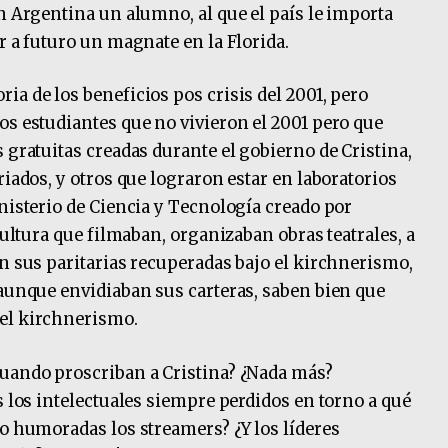
n Argentina un alumno, al que el país le importa
r a futuro un magnate en la Florida.
a de los beneficios pos crisis del 2001, pero
os estudiantes que no vivieron el 2001 pero que
 gratuitas creadas durante el gobierno de Cristina,
riados, y otros que lograron estar en laboratorios
inisterio de Ciencia y Tecnología creado por
cultura que filmaban, organizaban obras teatrales, a
on sus paritarias recuperadas bajo el kirchnerismo,
 aunque envidiaban sus carteras, saben bien que
el kirchnerismo.
cuando proscriban a Cristina? ¿Nada más?
s los intelectuales siempre perdidos en torno a qué
do humoradas los streamers? ¿Y los líderes