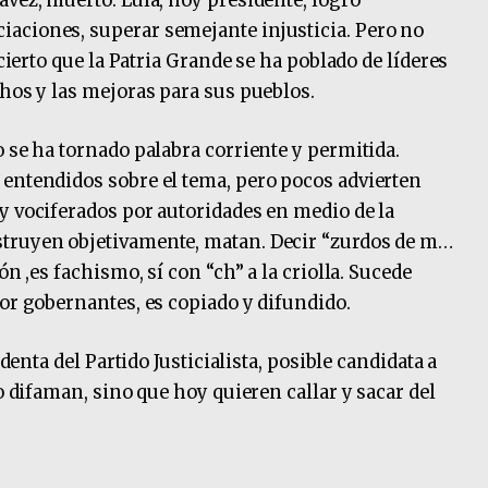
ávez, muerto. Lula, hoy presidente, logró
aciones, superar semejante injusticia. Pero no
 cierto que la Patria Grande se ha poblado de líderes
chos y las mejoras para sus pueblos.
 se ha tornado palabra corriente y permitida.
 entendidos sobre el tema, pero pocos advierten
y vociferados por autoridades en medio de la
struyen objetivamente, matan. Decir “zurdos de m…
ón ,es fachismo, sí con “ch” a la criolla. Sucede
por gobernantes, es copiado y difundido.
identa del Partido Justicialista, posible candidata a
lo difaman, sino que hoy quieren callar y sacar del