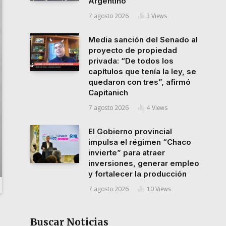
Argentino
7 agosto 2026
3
Views
Media sanción del Senado al
proyecto de propiedad
privada: “De todos los
capítulos que tenía la ley, se
quedaron con tres”, afirmó
Capitanich
7 agosto 2026
4
Views
El Gobierno provincial
impulsa el régimen “Chaco
invierte” para atraer
inversiones, generar empleo
y fortalecer la producción
7 agosto 2026
10
Views
Buscar Noticias