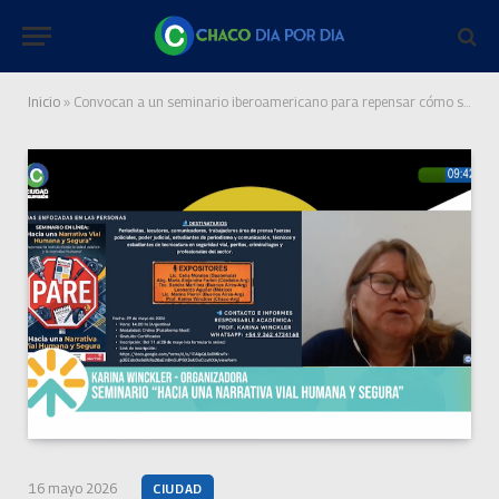
Inicio
»
Convocan a un seminario iberoamericano para repensar cómo se informan los siniestros viales: “La prensa puede contribuir mucho”
16 mayo 2026
CIUDAD