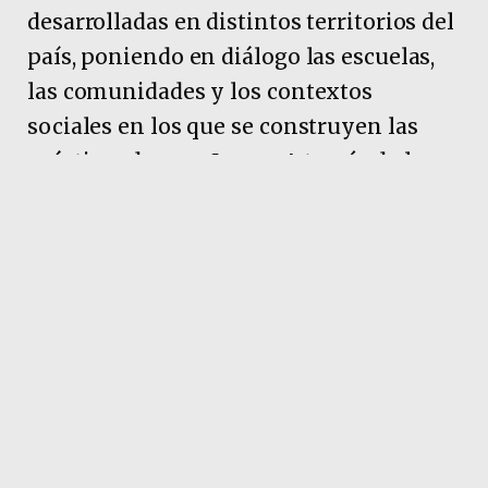
desarrolladas en distintos territorios del
país, poniendo en diálogo las escuelas,
las comunidades y los contextos
sociales en los que se construyen las
prácticas de enseñanza. A través de la
fotografía, la muestra propone
reflexionar sobre la diversidad de
realidades educativas, las memorias
colectivas y el vínculo entre educación y
territorio.
Pubicidad