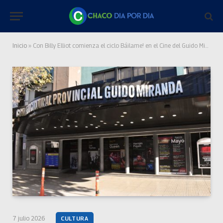
Inicio
»
Con Billy Elliot comienza el ciclo Báilame! en el Cine del Guido Miranda
7 julio 2026
CULTURA