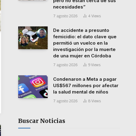
pero no están cerca de sus
necesidades”
7 agosto 2026
4
Views
De accidente a presunto
femicidio: el dato clave que
permitió un vuelco en la
investigación por la muerte
de una mujer en Córdoba
7 agosto 2026
9
Views
Condenaron a Meta a pagar
US$567 millones por afectar
la salud mental de niños
7 agosto 2026
8
Views
Buscar Noticias