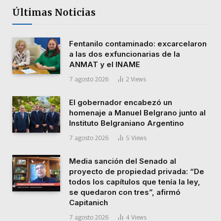
Últimas Noticias
Fentanilo contaminado: excarcelaron
a las dos exfuncionarias de la
ANMAT y el INAME
7 agosto 2026
2
Views
El gobernador encabezó un
homenaje a Manuel Belgrano junto al
Instituto Belgraniano Argentino
7 agosto 2026
5
Views
Media sanción del Senado al
proyecto de propiedad privada: “De
todos los capítulos que tenía la ley,
se quedaron con tres”, afirmó
Capitanich
7 agosto 2026
4
Views