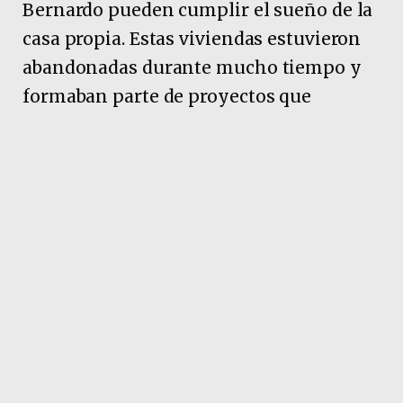
Bernardo pueden cumplir el sueño de la
casa propia. Estas viviendas estuvieron
abandonadas durante mucho tiempo y
formaban parte de proyectos que
dejaron sueños frustrados para muchas
familias chaqueñas. Decidimos
recuperarlas con recursos de la
provincia y devolverles la esperanza a
quienes esperaban una oportunidad”,
señaló Zdero.
Pubicidad