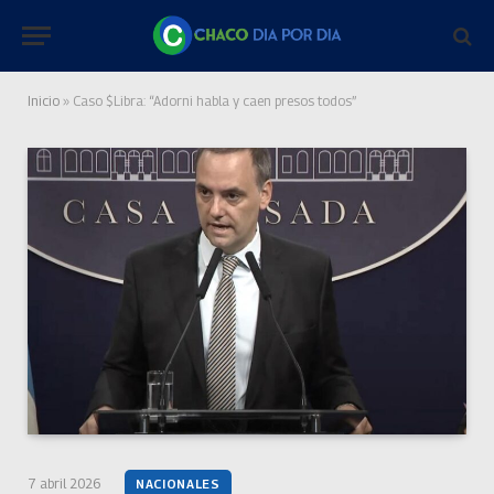
Inicio
»
Caso $Libra: “Adorni habla y caen presos todos”
7 abril 2026
NACIONALES