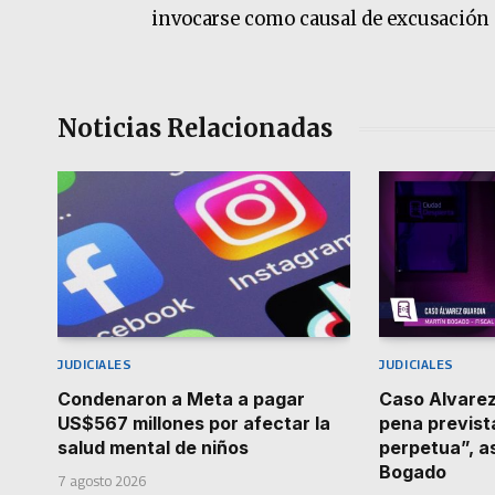
invocarse como causal de excusación p
Noticias Relacionadas
JUDICIALES
JUDICIALES
Condenaron a Meta a pagar
Caso Alvarez
US$567 millones por afectar la
pena prevista
salud mental de niños
perpetua”, as
Bogado
7 agosto 2026