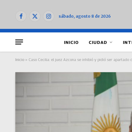
sábado, agosto 8 de 2026
Facebook
X
Instagram
(Twitter)
INICIO
CIUDAD
INT
Inicio
»
Caso Cecilia: el juez Azcona se inhibió y pidió ser apartado d