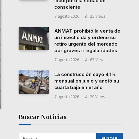
incorporó la sedación
consciente
7 agosto 2026
25
Views
ANMAT prohibió la venta de
un insecticida y ordenó su
retiro urgente del mercado
por graves irregularidades
7 agosto 2026
67
Views
La construcción cayó 4,1%
mensual en junio y anotó su
cuarta baja en el año
7 agosto 2026
20
Views
Buscar Noticias