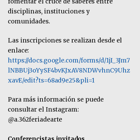
fomentar el cruce de saberes entre
disciplinas, instituciones y
comunidades.
Las inscripciones se realizan desde el
enlace:
https://docs.google.com/forms/d/1jI_3Jm7
lNBBUj3oYySF4bvKJxAV8NDWvhnC9Uhz
xavE/edit?ts=68ad9e25&pli=1
Para más información se puede
consultar el Instagram:
@a.362feriadearte
Conferencistas invitados