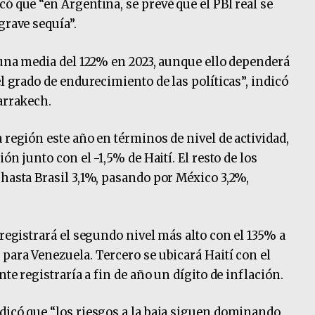
ó que “en Argentina, se prevé que el PBI real se
grave sequía”.
n una media del 122% en 2023, aunque ello dependerá
el grado de endurecimiento de las políticas”, indicó
arrakech.
 región este año en términos de nivel de actividad,
ión junto con el -1,5% de Haití. El resto de los
 hasta Brasil 3,1%, pasando por México 3,2%,
 registrará el segundo nivel más alto con el 135% a
 para Venezuela. Tercero se ubicará Haití con el
nte registraría a fin de año un dígito de inflación.
dicó que “los riesgos a la baja siguen dominando