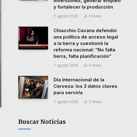
inversiones, generar empleo
y fortalecer la producción
7 agosto 2026
8
Views
Chiacchio Cavana defendió
una política de acceso legal
a la tierra y cuestionó la
reforma nacional: “No falta
tierra, falta planificación”
7 agosto 2026
4
Views
Día Internacional de la
Cerveza: los 3 datos claves
para servirla
7 agosto 2026
5
Views
Buscar Noticias