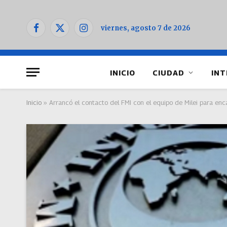
viernes, agosto 7 de 2026
Facebook
X
Instagram
(Twitter)
INICIO
CIUDAD
INT
Inicio
»
Arrancó el contacto del FMI con el equipo de Milei para enca