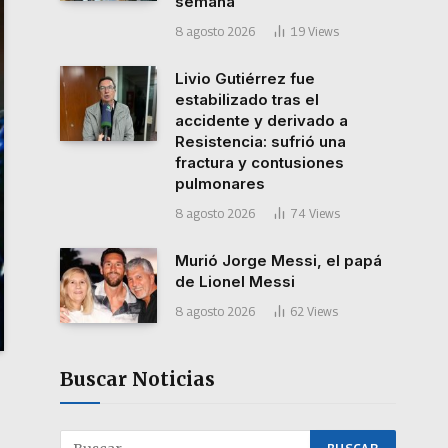
semana
8 agosto 2026
19
Views
Livio Gutiérrez fue
estabilizado tras el
accidente y derivado a
Resistencia: sufrió una
fractura y contusiones
pulmonares
8 agosto 2026
74
Views
Murió Jorge Messi, el papá
de Lionel Messi
8 agosto 2026
62
Views
Buscar Noticias