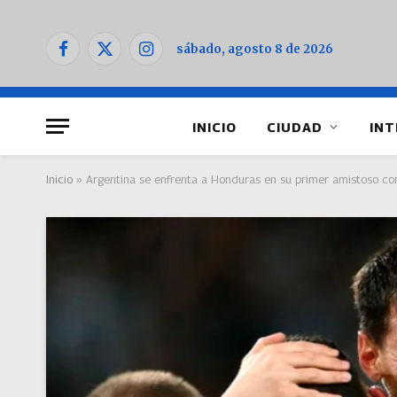
sábado, agosto 8 de 2026
Facebook
X
Instagram
(Twitter)
INICIO
CIUDAD
INT
Inicio
»
Argentina se enfrenta a Honduras en su primer amistoso c