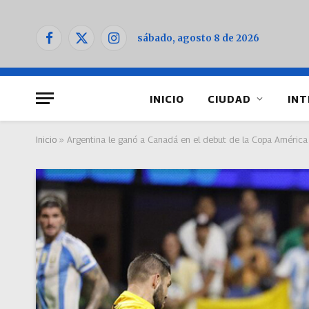
sábado, agosto 8 de 2026
Facebook
X
Instagram
(Twitter)
INICIO
CIUDAD
INT
Inicio
»
Argentina le ganó a Canadá en el debut de la Copa América