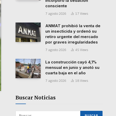
incorporó la sedación
consciente
7 agosto 2026
17
Views
ANMAT prohibió la venta de
un insecticida y ordenó su
retiro urgente del mercado
por graves irregularidades
7 agosto 2026
45
Views
La construcción cayó 4,1%
mensual en junio y anotó su
cuarta baja en el año
7 agosto 2026
18
Views
Buscar Noticias