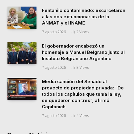
Fentanilo contaminado: excarcelaron
a las dos exfuncionarias de la
ANMAT y el INAME
7 agosto 2026
2
Views
El gobernador encabezó un
homenaje a Manuel Belgrano junto al
Instituto Belgraniano Argentino
7 agosto 2026
5
Views
Media sanción del Senado al
proyecto de propiedad privada: “De
todos los capítulos que tenía la ley,
se quedaron con tres”, afirmó
Capitanich
7 agosto 2026
4
Views