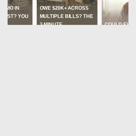
La división de mayor aumento en el mes
volvió a ser Vivienda, agua, electricidad y
otros combustibles (+3,1%) por subas en
Alquiler de la vivienda, seguida de
Educación (+3,1%) y Transporte (+3%).
(Ampliaremos..)