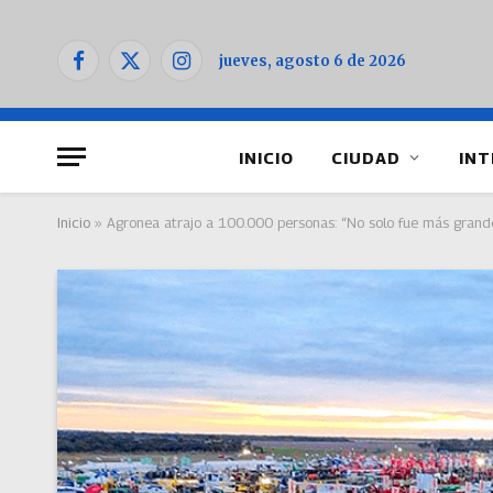
jueves, agosto 6 de 2026
Facebook
X
Instagram
(Twitter)
INICIO
CIUDAD
INT
Inicio
»
Agronea atrajo a 100.000 personas: “No solo fue más grand