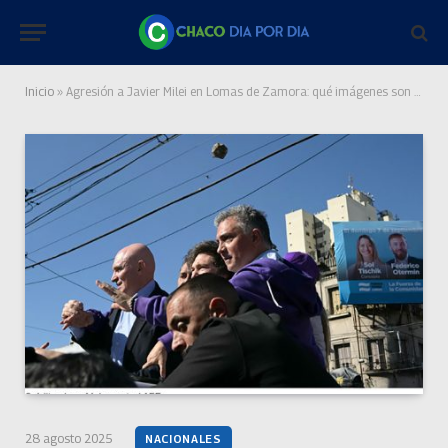
Inicio
»
Agresión a Javier Milei en Lomas de Zamora: qué imágenes son verdaderas y cuáles falsas
28 agosto 2025
NACIONALES