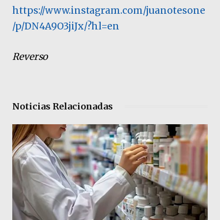
https://www.instagram.com/juanotesone
/p/DN4A9O3jiJx/?hl=en
Reverso
Noticias Relacionadas