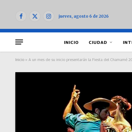
jueves, agosto 6 de 2026
Facebook
X
Instagram
(Twitter)
INICIO
CIUDAD
INT
Inicio
»
A un mes de su inicio presentarán la Fiesta del Chamamé 2